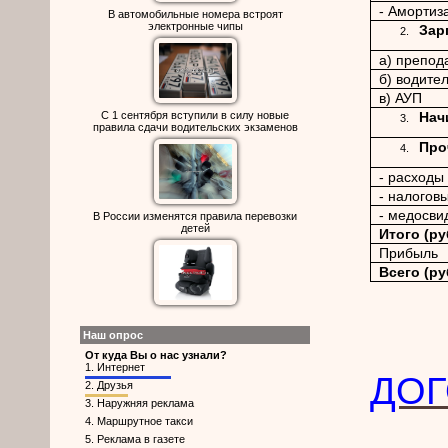
- Амортиз
В автомобильные номера встроят
электронные чипы
Зар
а) препод
б) водите
в) АУП
Нач
С 1 сентября вступили в силу новые
правила сдачи водительских экзаменов
Про
- расходы
- налогов
- медосви
В России изменятся правила перевозки
детей
Итого (ру
Прибыль
Всего (ру
Наш опрос
От куда Вы о нас узнали?
1.
Интернет
ДОГ
2.
Друзья
3.
Наружняя реклама
4.
Маршрутное такси
5.
Реклама в газете