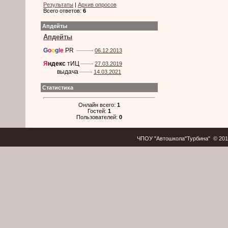
Результаты
|
Архив опросов
Всего ответов:
6
Апдейты
Апдейты
G
o
o
g
le
PR
06.12.2013
Я
ндекс
тИЦ
27.03.2019
выдача
14.03.2021
Статистика
Онлайн всего:
1
Гостей:
1
Пользователей:
0
ЧПОУ "Автошкола"Турбина" © 20