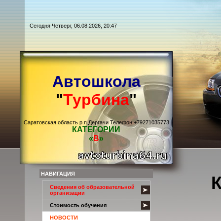
Сегодня Четверг, 06.08.2026, 20:47
Автошкола
"
Турбина
"
Саратовская область р.п.Дергачи Телефон:+79271035773
КАТЕГОРИИ
«
В
»
НАВИГАЦИЯ
Сведения об образовательной
организации
Стоимость обучения
НОВОСТИ