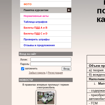
ФОТО
п
Памятка курсантам
к
Нормативные акты
Таблица штрафов
Билеты ПДД A и B
Билеты ПДД C и D
Проверить штрафы
Отзывы и предложения
Вход на сайт
Логин:
Пароль:
Объем пр
запомнить
а) теория
Забыл пароль
|
Регистрация
б) вожден
Наполняе
НОВОСТИ
Мат
В правилах впервые пропишут термин
электромобиль
- содержа
- приобре
автомобил
- ГСМ