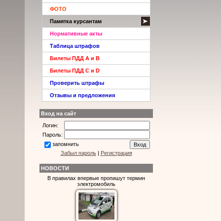
ФОТО
Памятка курсантам
Нормативные акты
Таблица штрафов
Билеты ПДД A и B
Билеты ПДД C и D
Проверить штрафы
Отзывы и предложения
Вход на сайт
Логин:
Пароль:
запомнить
Забыл пароль
|
Регистрация
НОВОСТИ
В правилах впервые пропишут термин
электромобиль