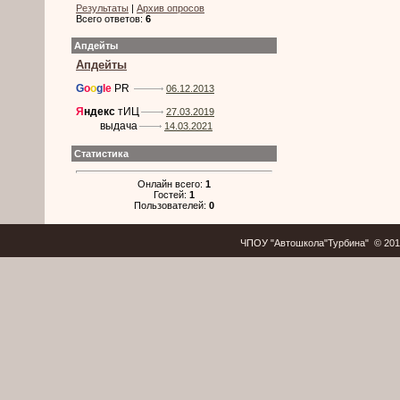
Результаты
|
Архив опросов
Всего ответов:
6
Апдейты
Апдейты
G
o
o
g
le
PR
06.12.2013
Я
ндекс
тИЦ
27.03.2019
выдача
14.03.2021
Статистика
Онлайн всего:
1
Гостей:
1
Пользователей:
0
ЧПОУ "Автошкола"Турбина" © 20