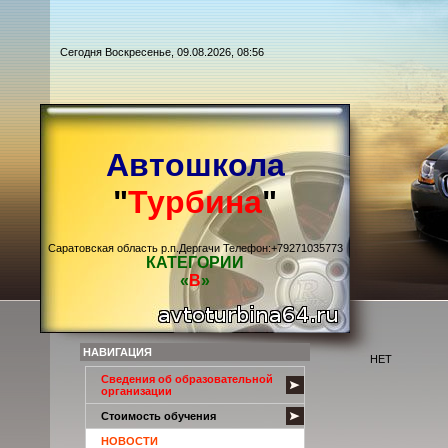
Сегодня Воскресенье, 09.08.2026, 08:56
Автошкола
"
Турбина
"
Саратовская область р.п.Дергачи Телефон:+79271035773
КАТЕГОРИИ
«
В
»
НАВИГАЦИЯ
НЕТ
Сведения об образовательной
организации
Стоимость обучения
НОВОСТИ