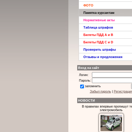
ФОТО
Памятка курсантам
Нормативные акты
Таблица штрафов
Билеты ПДД A и B
Билеты ПДД C и D
Проверить штрафы
Отзывы и предложения
Вход на сайт
Логин:
Пароль:
запомнить
Забыл пароль
|
Регистраци
НОВОСТИ
В правилах впервые пропишут т
электромобиль