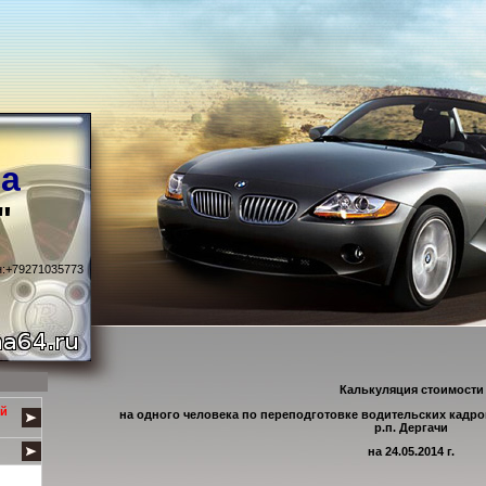
а
"
н:+79271035773
Калькуляция стоимости
ой
на одного человека по переподготовке водительских кадров
р.п. Дергачи
на 24.05.2014 г.