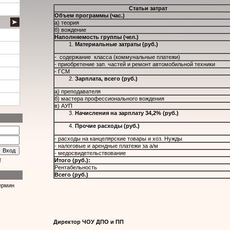
Статьи затрат
Объем программы (час.)
а) теория
б) вождение
Наполняемость группы (чел.)
Материальные затраты (руб.)
- содержание класса (коммунальные платежи)
- приобретение зап. частей и ремонт автомобильной техники
- ГСМ
Зарплата
,
всего (руб.)
а) преподавателя
б) мастера профессионального вождения
в) АУП
Начисления на зарплату 34
,
2% (руб.)
Прочие расходы (руб.)
- расходы на канцелярские товары и хоз. Нужды
- налоговые и арендные платежи за а/м
- медосвидетельствование
я
Итого (руб.):
Рентабельность
Всего (руб.)
ермин
Директор ЧОУ ДПО и ПП