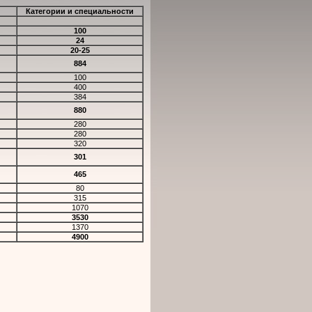
Категории и специальности
100
24
20-25
884
100
400
384
880
280
280
320
301
465
80
315
10
70
3530
1370
4
9
00