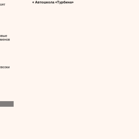
« Автошкола «Турбина» Конопел
оят
новые
аменов
евозки